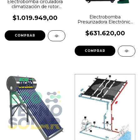
Electrobomba circuladora
climatización de rotor
húmedo WILO TOP RL
30/6.5
Electrobomba
$1.019.949,00
Presurizadora Electrónica
WILO PB-250 SEA
$631.620,00