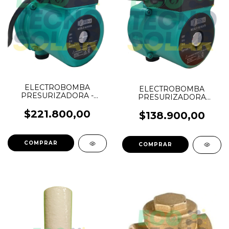
ELECTROBOMBA
ELECTROBOMBA
PRESURIZADORA -
PRESURIZADORA
50L/M - 1" - 12MT - 2
-30L/M-1/2"-9 MT.-1-
DUCHAS
$221.800,00
DUCHA
$138.900,00