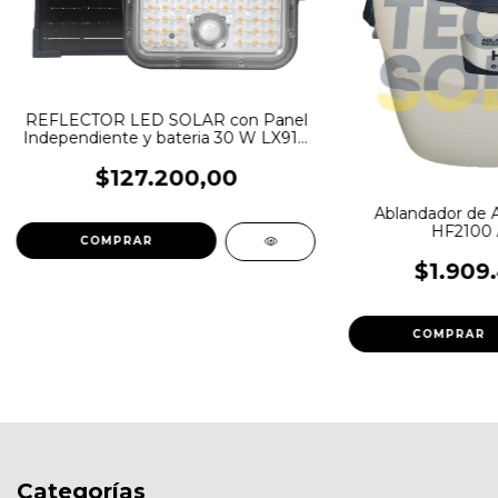
REFLECTOR LED SOLAR con Panel
Independiente y bateria 30 W LX910
4800 lumenes
$127.200,00
Ablandador de
HF2100 A
$1.909
Categorías