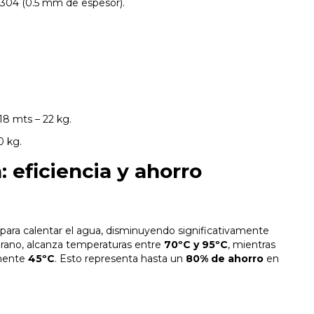
I 304 (0.5 mm de espesor).
.18 mts – 22 kg.
0 kg.
 eficiencia y ahorro
r para calentar el agua, disminuyendo significativamente
erano, alcanza temperaturas entre
70ºC y 95ºC
, mientras
amente
45ºC
. Esto representa hasta un
80% de ahorro
en