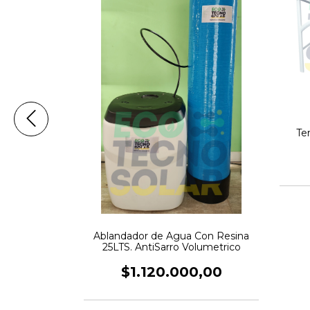
Te
40 W LX1010
es
,00
Ablandador de Agua Con Resina
25LTS. AntiSarro Volumetrico
$1.120.000,00