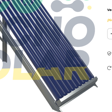
Ve
¡N