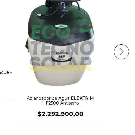
que -
Ablandador de Agua ELEKTRIM
Ablandado
HF2500 Antisarro
HF2
$2.292.900,00
$1.