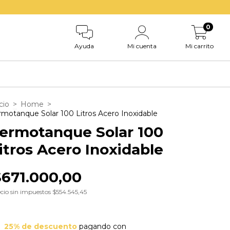
0
Ayuda
Mi cuenta
Mi carrito
cio
>
Home
>
rmotanque Solar 100 Litros Acero Inoxidable
ermotanque Solar 100
itros Acero Inoxidable
$671.000,00
cio sin impuestos
$554.545,45
25% de descuento
pagando con