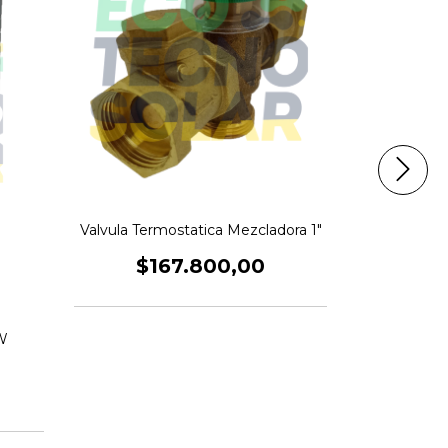
Valvula Termostatica Mezcladora 1"
$167.800,00
W
Ablandado
25LTS. An
$1.