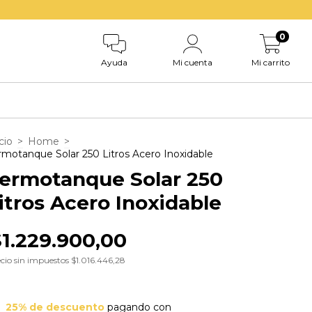
0
Ayuda
Mi cuenta
Mi carrito
cio
>
Home
>
rmotanque Solar 250 Litros Acero Inoxidable
ermotanque Solar 250
itros Acero Inoxidable
$1.229.900,00
cio sin impuestos
$1.016.446,28
25% de descuento
pagando con