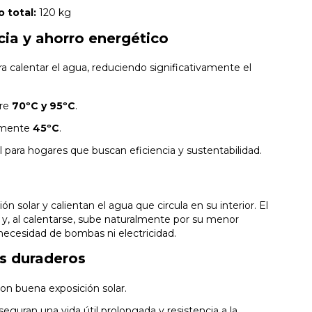
 total:
120 kg
cia y ahorro energético
ara calentar el agua, reduciendo significativamente el
tre
70ºC y 95ºC
.
damente
45ºC
.
al para hogares que buscan eficiencia y sustentabilidad.
ón solar y calientan el agua que circula en su interior. El
ue y, al calentarse, sube naturalmente por su menor
 necesidad de bombas ni electricidad.
es duraderos
con buena exposición solar.
eguran una vida útil prolongada y resistencia a la