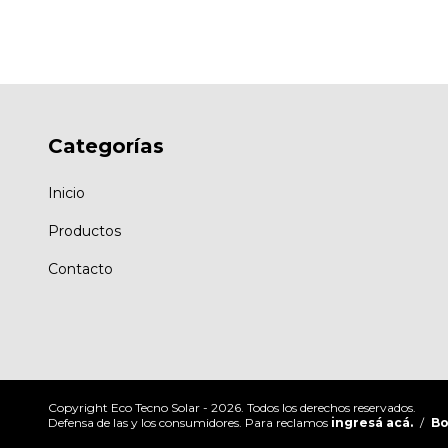
Categorías
Inicio
Productos
Contacto
Copyright Eco Tecno Solar - 2026. Todos los derechos reservados.
Defensa de las y los consumidores. Para reclamos
ingresá acá.
/
Bo