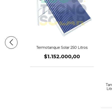
Termotanque Solar 250 Litros
$1.152.000,00
a ELEKTRIM
Tan
arro
Lit
0,00