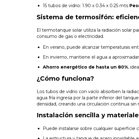
15 tubos de vidrio: 1.90 x 0.34 x 0.25 mts
Peso
Sistema de termosifón: eficien
El termotanque solar utiliza la radiación solar p
consumo de gas o electricidad.
En verano, puede alcanzar temperaturas en
En invierno, mantiene el agua a aproxima
Ahorro energético de hasta un 80%
, ide
¿Cómo funciona?
Los tubos de vidrio con vacío absorben la radiaci
agua fría ingresa por la parte inferior del tanq
densidad, creando una circulación continua sin
Instalación sencilla y material
Puede instalarse sobre cualquier superficie 
La estructura y tanque de acero inoxidable as