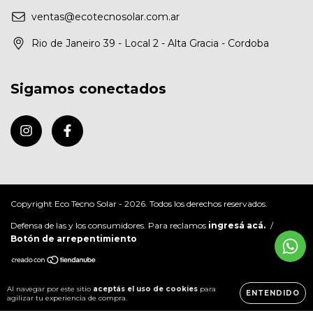
ventas@ecotecnosolar.com.ar
Rio de Janeiro 39 - Local 2 - Alta Gracia - Cordoba
Sigamos conectados
Copyright Eco Tecno Solar - 2026. Todos los derechos reservados.
Defensa de las y los consumidores. Para reclamos
ingresá acá.
/
Botón de arrepentimiento
Al navegar por este sitio
aceptás el uso de cookies
para
ENTENDIDO
agilizar tu experiencia de compra.